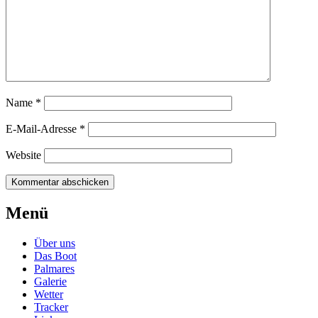
Name
*
E-Mail-Adresse
*
Website
Beitragsnavigation
←
OLYMPUS
Menü
DIGITAL
CAMERA
Über uns
Das Boot
Palmares
Galerie
Wetter
Tracker