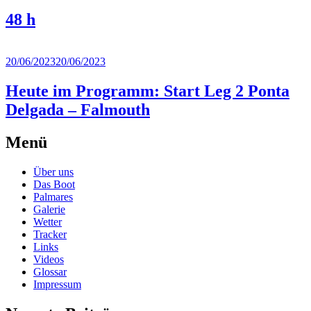
48 h
Weiterlesen
→
20/06/2023
20/06/2023
Heute im Programm: Start Leg 2 Ponta
Delgada – Falmouth
Weiterlesen
Beiträge-
←
Menü
→
Ältere
Navigation
Beiträge
Über uns
Das Boot
Palmares
Galerie
Wetter
Tracker
Links
Videos
Glossar
Impressum