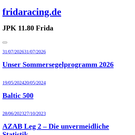
Zum
fridaracing.de
Inhalt
springen
JPK 11.80 Frida
Seitenleiste
umschalten
31/07/2026
31/07/2026
Unser Sommersegelprogramm 2026
Weiterlesen
→
19/05/2024
20/05/2024
Baltic 500
Weiterlesen
→
28/06/2023
27/10/2023
AZAB Leg 2 – Die unvermeidliche
Statistik