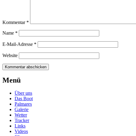
Kommentar
*
Name
*
E-Mail-Adresse
*
Website
Beitragsnavigation
←
OLYMPUS
Menü
DIGITAL
CAMERA
Über uns
Das Boot
Palmares
Galerie
Wetter
Tracker
Links
Videos