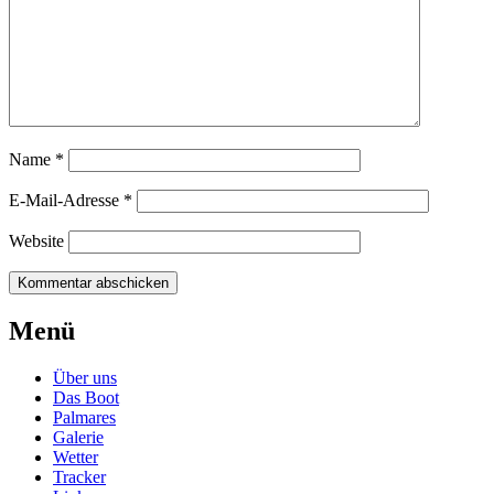
Name
*
E-Mail-Adresse
*
Website
Beitragsnavigation
←
JPK9.60
Menü
Thusnelda
Über uns
Das Boot
Palmares
Galerie
Wetter
Tracker